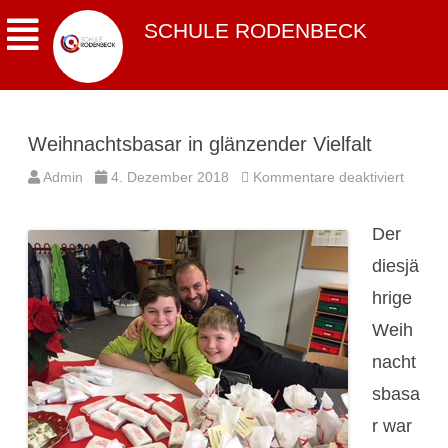
SCHULE RODENBECK
Weihnachtsbasar in glänzender Vielfalt
für
Admin
4. Dezember 2018
Kommentare deaktiviert
Weihna
in
glänze
Der
Vielfalt
diesjä
hrige
Weih
nacht
sbasa
r war