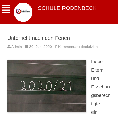
SCHULE RODENBECK
Unterricht nach den Ferien
für
Admin
30. Juni 2020
Kommentare deaktiviert
Unterricht
nach
den
Liebe
Ferien
Eltern
und
Erziehun
gsberech
tigte,
ein