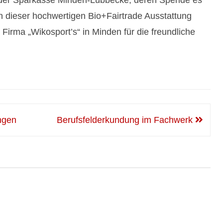
i der Sparkasse Minden-Lübbecke, deren Spende es
 in dieser hochwertigen Bio+Fairtrade Ausstattung
irma „Wikosport’s“ in Minden für die freundliche
ngen
Berufsfelderkundung im Fachwerk