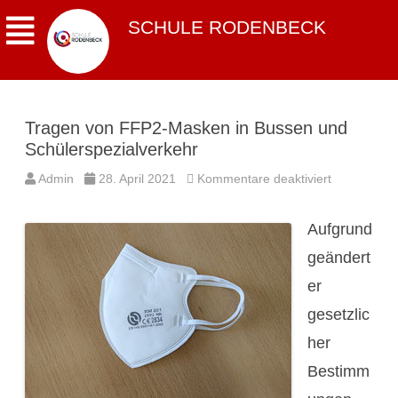
SCHULE RODENBECK
Tragen von FFP2-Masken in Bussen und
Schülerspezialverkehr
für
Admin
28. April 2021
Kommentare deaktiviert
Tragen
von
FFP2-
Aufgrund
Masken
in
Bussen
geändert
und
Schülerspez
er
gesetzlic
her
Bestimm