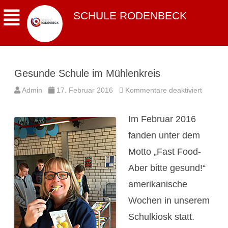
SCHULE RODENBECK
Gesunde Schule im Mühlenkreis
für
Admin
17. Februar 2016
Kommentare deaktiviert
Gesund
Schule
im
Im Februar 2016
Mühlenk
fanden unter dem
Motto „Fast Food-
Aber bitte gesund!“
amerikanische
Wochen in unserem
Schulkiosk statt.